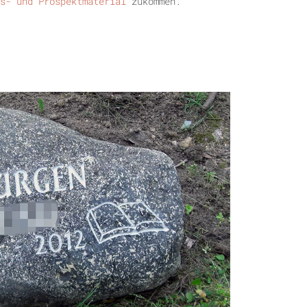
s-
und Prospektmaterial
zukommen.